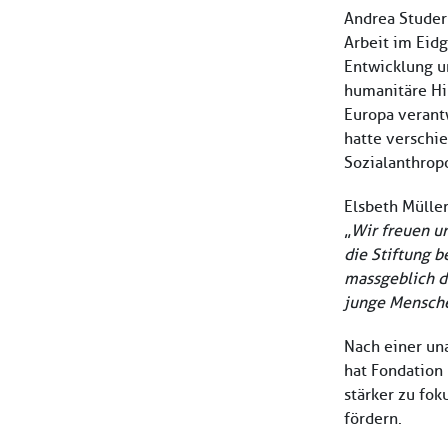
Andrea Studer
Arbeit im Eid
Entwicklung un
humanitäre Hi
Europa verant
hatte verschie
Sozialanthropo
Elsbeth Mülle
„
Wir freuen un
die Stiftung b
massgeblich da
junge Menschen
Nach einer un
hat Fondation 
stärker zu fo
fördern.