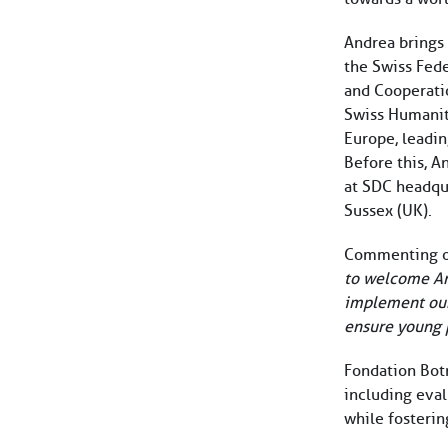
Andrea brings
the Swiss Fede
and Cooperatio
Swiss Humanit
Europe, leadin
Before this, 
at SDC headqua
Sussex (UK).
Commenting on
to welcome And
implement our 
ensure young p
Fondation Botn
including eva
while fosteri