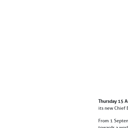
Thursday 15 Au
its new Chief 
From 1 Septemb
towards a worl