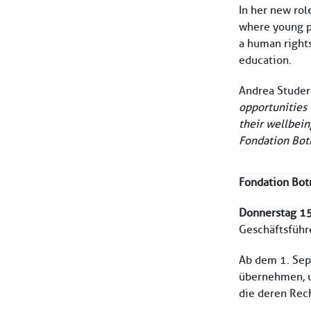
In her new rol
where young pe
a human rights
education.
Andrea Studer 
opportunities 
their wellbein
Fondation Bot
Fondation Bot
Donnerstag 15
Geschäftsführ
Ab dem 1. Sep
übernehmen, u
die deren Rec