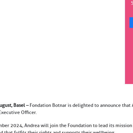
gust, Basel –
Fondation Botnar is delighted to announce that
Executive Officer.
er 2024, Andrea will join the Foundation to lead its mission
d that fulfils their rights and supports their wellbeing.