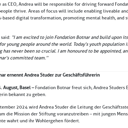
e as CEO, Andrea will be responsible for driving forward Fonda
ople thrive. Areas of focus will include enabling liveable and
-based digital transformation, promoting mental health, and s
said:
“I am
excited to join Fondation Botnar and build upon it
for young people around the world. Today’s youth population is 
g has never been so crucial. I am honoured to be appointed, an
nar’s committed team.’’
nar ernennt Andrea Studer zur Geschäftsführerin
. August, Basel –
Fondation Botnar freut sich, Andrea Studers
erin bekannt zu geben.
tember 2024 wird Andrea Studer die Leitung der Geschäftsste
m die Mission der Stiftung voranzutreiben – mit jungen Mens
hte wahrt und ihr Wohlergehen fördert.