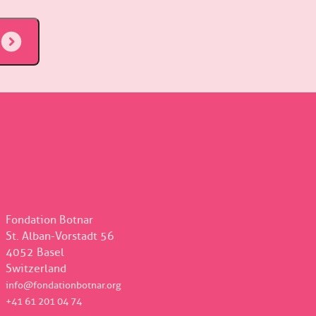
Fondation Botnar
St. Alban-Vorstadt 56
4052 Basel
Switzerland
info@fondationbotnar.org
+41 61 201 04 74