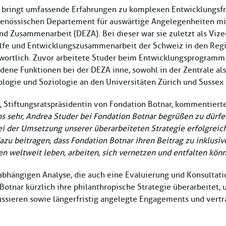
 bringt umfassende Erfahrungen zu komplexen Entwicklungsfra
genössischen Departement für auswärtige Angelegenheiten mit,
d Zusammenarbeit (DEZA). Bei dieser war sie zuletzt als Vized
lfe und Entwicklungszusammenarbeit der Schweiz in den Regi
wortlich. Zuvor arbeitete Studer beim Entwicklungsprogramm 
dene Funktionen bei der DEZA inne, sowohl in der Zentrale als
logie und Soziologie an den Universitäten Zürich und Sussex (
r, Stiftungsratspräsidentin von Fondation Botnar, kommentier
s sehr, Andrea Studer bei Fondation Botnar begrüßen zu dürfen,
ei der Umsetzung unserer überarbeiteten Strategie erfolgreic
zu beitragen, dass Fondation Botnar ihren Beitrag zu inklusiv
 weltweit leben, arbeiten, sich vernetzen und entfalten könn
abhängigen Analyse, die auch eine Evaluierung und Konsultat
Botnar kürzlich ihre philanthropische Strategie überarbeitet
kussieren sowie längerfristig angelegte Engagements und vertr